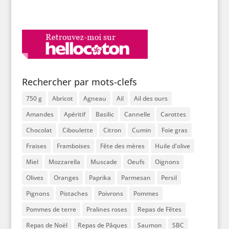
Rechercher par mots-clefs
750 g
Abricot
Agneau
Ail
Ail des ours
Amandes
Apéritif
Basilic
Cannelle
Carottes
Chocolat
Ciboulette
Citron
Cumin
Foie gras
Fraises
Framboises
Fête des mères
Huile d'olive
Miel
Mozzarella
Muscade
Oeufs
Oignons
Olives
Oranges
Paprika
Parmesan
Persil
Pignons
Pistaches
Poivrons
Pommes
Pommes de terre
Pralines roses
Repas de Fêtes
Repas de Noël
Repas de Pâques
Saumon
SBC