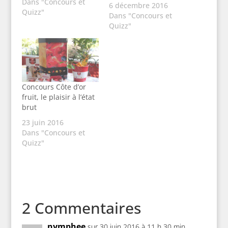
le commentaire
Dans "Concours et
6 décembre 2016
numéro 1 qui est
Quizz"
Dans "Concours et
sorti. C'est donc Cricri
Quizz"
qui recevra la gamme
de chocolat et la
caisse d'oranges.
Bravo à elle. Merci à
tous pour votre
participation et…
Concours Côte d’or
fruit, le plaisir à l’état
brut
23 juin 2016
Dans "Concours et
Quizz"
2 Commentaires
nymphee
sur 30 juin 2016 à 11 h 30 min