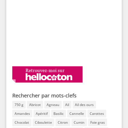
Rechercher par mots-clefs
750 g
Abricot
Agneau
Ail
Ail des ours
Amandes
Apéritif
Basilic
Cannelle
Carottes
Chocolat
Ciboulette
Citron
Cumin
Foie gras