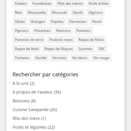
Fraises
Framboises
Fête des mères
Huile d'olive
Miel
Mozzarella
Muscade
Oeufs
Oignons
Olives
Oranges
Paprika
Parmesan
Persil
Pignons
Pistaches
Poivrons
Pommes
Pommes de terre
Pralines roses
Repas de Fêtes
Repas de Noël
Repas de Pâques
Saumon
SBC
Tomates
Vanille
Verrines
Vin blanc
Vin rouge
Rechercher par catégories
A la une
(2)
A propos de l'auteur
(35)
Boissons
(8)
Cuisine Savoyarde
(26)
fête des mère
(1)
Fruits et légumes
(22)