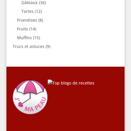
Gâteaux
(36)
Tartes
(12)
Friandises
(8)
Fruits
(14)
Muffins
(15)
Trucs et astuces
(9)