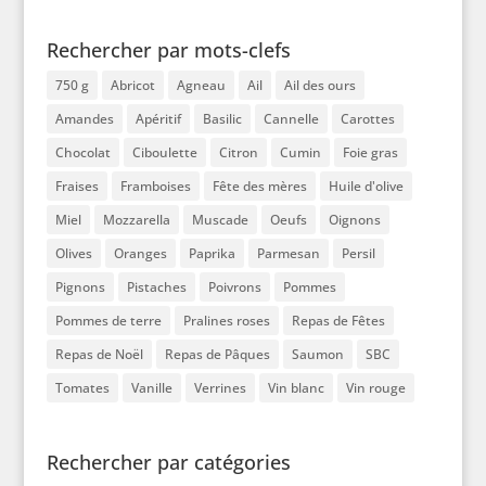
Rechercher par mots-clefs
750 g
Abricot
Agneau
Ail
Ail des ours
Amandes
Apéritif
Basilic
Cannelle
Carottes
Chocolat
Ciboulette
Citron
Cumin
Foie gras
Fraises
Framboises
Fête des mères
Huile d'olive
Miel
Mozzarella
Muscade
Oeufs
Oignons
Olives
Oranges
Paprika
Parmesan
Persil
Pignons
Pistaches
Poivrons
Pommes
Pommes de terre
Pralines roses
Repas de Fêtes
Repas de Noël
Repas de Pâques
Saumon
SBC
Tomates
Vanille
Verrines
Vin blanc
Vin rouge
Rechercher par catégories