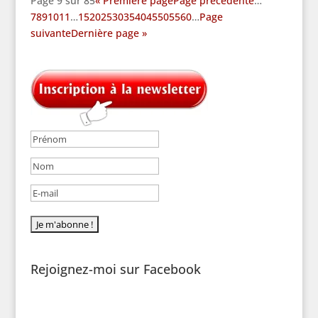
Page 9 sur 85
« Première page
Page précédente
…
7
8
9
10
11
…
15
20
25
30
35
40
45
50
55
60
…
Page
suivante
Dernière page »
Rejoignez-moi sur Facebook