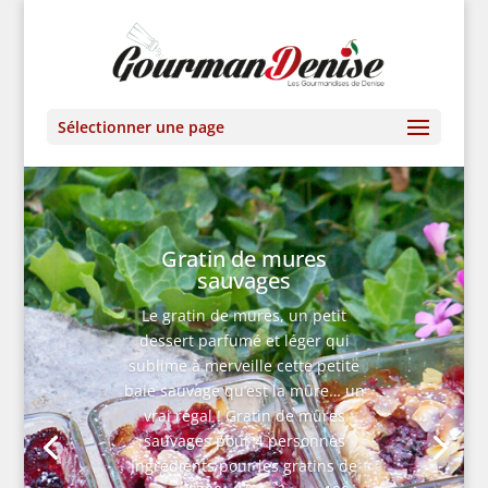
Sélectionner une page
Gratin de mures
sauvages
Le gratin de mures, un petit
dessert parfumé et léger qui
sublime à merveille cette petite
baie sauvage qu’est la mûre… un
vrai régal ! Gratin de mûres
sauvages pour 4 personnes
Ingrédients pour les gratins de