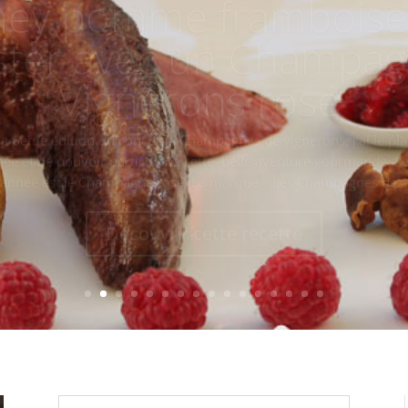
ster avec un Champag
Vignerons rosé
 la 6ème édition du concours Champagnes de vignerons, j’ai le plais
ée et de pouvoir participer à cette belle aventure gourmande. Le
année est le Champagne rosé. La marque « Les Champagnes de...
Découvrir cette recette