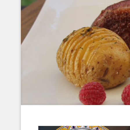
dégu
A l’occasion de
nouveau sélectionn