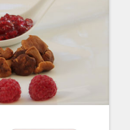
ne de
ir d’avoir été à
 thème choisi cette