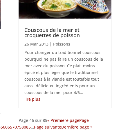
Couscous de la mer et
croquettes de poisson
26 Mar 2013
|
Poissons
Pour changer du traditionnel couscous,
pourquoi ne pas faire un couscous de la
mer avec du poisson. Ce plat, moins
épicé et plus léger que le traditionnel
couscous à la viande est toutefois tout
aussi délicieux. Ingrédients pour un
couscous de la mer pour 4/6...
lire plus
Page 46 sur 85
« Première page
Page
55
60
65
70
75
80
85
…
Page suivante
Dernière page »