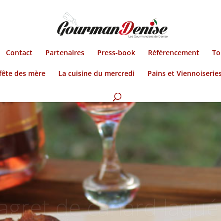
Contact
Partenaires
Press-book
Référencement
To
fête des mère
La cuisine du mercredi
Pains et Viennoiserie
gret de canard laqué
ney pomme framboise