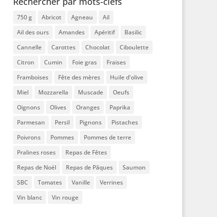
Rechercher par mots-clefs
750 g
Abricot
Agneau
Ail
Ail des ours
Amandes
Apéritif
Basilic
Cannelle
Carottes
Chocolat
Ciboulette
Citron
Cumin
Foie gras
Fraises
Framboises
Fête des mères
Huile d'olive
Miel
Mozzarella
Muscade
Oeufs
Oignons
Olives
Oranges
Paprika
Parmesan
Persil
Pignons
Pistaches
Poivrons
Pommes
Pommes de terre
Pralines roses
Repas de Fêtes
Repas de Noël
Repas de Pâques
Saumon
SBC
Tomates
Vanille
Verrines
Vin blanc
Vin rouge