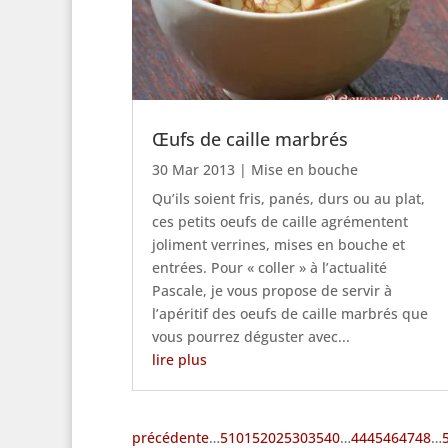
Œufs de caille marbrés
30 Mar 2013
|
Mise en bouche
Qu’ils soient fris, panés, durs ou au plat,
ces petits oeufs de caille agrémentent
joliment verrines, mises en bouche et
entrées. Pour « coller » à l’actualité
Pascale, je vous propose de servir à
l’apéritif des oeufs de caille marbrés que
vous pourrez déguster avec...
lire plus
précédente
…
5
10
15
20
25
30
35
40
…
44
45
46
47
48
…