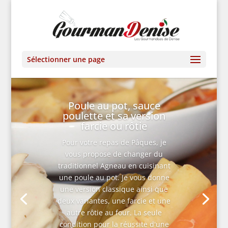
Sélectionner une page
Poule au pot, sauce
poulette et sa version
farcie ou rôtie
Pour votre repas de Pâques, je
vous propose de changer du
traditionnel Agneau en cuisinant
une poule au pot. Je vous donne
une version classique ainsi que
deux variantes, une farcie et une
autre rôtie au four. La seule
condition pour la réussite d'une