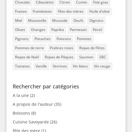
Chocolat
Ciboulette
Citron
Cumin
Foie gras
Fraises
Framboises
Fête des mères
Huile d'olive
Miel
Mozzarella
Muscade
Oeufs
Oignons
Olives
Oranges
Paprika
Parmesan
Persil
Pignons
Pistaches
Poivrons
Pommes
Pommes de terre
Pralines roses
Repas de Fêtes
Repas de Noël
Repas de Pâques
Saumon
SBC
Tomates
Vanille
Verrines
Vin blanc
Vin rouge
Rechercher par catégories
A la une
(2)
A propos de l'auteur
(35)
Boissons
(8)
Cuisine Savoyarde
(26)
fête des mère
(1)