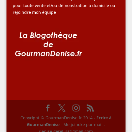
pour toute vente et/ou démonstration à domicile ou
rejoindre mon équipe
Copyright © GourmanDenise.fr 2014 -
Ecrire à
GourmanDenise
- Me joindre par mail :
denise.gerelli[at]gmail.com