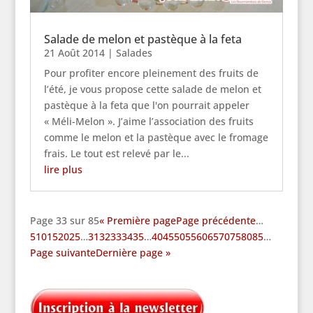
Salade de melon et pastèque à la feta
21 Août 2014
|
Salades
Pour profiter encore pleinement des fruits de
l’été, je vous propose cette salade de melon et
pastèque à la feta que l'on pourrait appeler
« Méli-Melon ». J’aime l’association des fruits
comme le melon et la pastèque avec le fromage
frais. Le tout est relevé par le...
lire plus
Page 33 sur 85
« Première page
Page précédente
…
5
10
15
20
25
…
31
32
33
34
35
…
40
45
50
55
60
65
70
75
80
85
…
Page suivante
Dernière page »