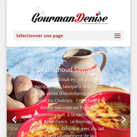
Sélectionner une page
Le Berthoud Savoyard
Le Berthoud est un plat
typiquement Savoyard originaire
de la vallée d’Abondance dans le
massif du Chablais. Cette vallée a
donné son nom au fromage
d’Abondance et à la vache de race
Abondance. Le fromage
d’Abondance, fabriqué avec du lait
cru issu uniquement de la...