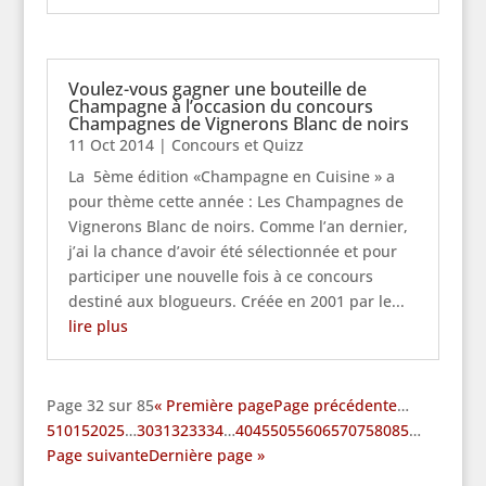
Voulez-vous gagner une bouteille de
Champagne à l’occasion du concours
Champagnes de Vignerons Blanc de noirs
11 Oct 2014
|
Concours et Quizz
La 5ème édition «Champagne en Cuisine » a
pour thème cette année : Les Champagnes de
Vignerons Blanc de noirs. Comme l’an dernier,
j’ai la chance d’avoir été sélectionnée et pour
participer une nouvelle fois à ce concours
destiné aux blogueurs. Créée en 2001 par le...
lire plus
Page 32 sur 85
« Première page
Page précédente
…
5
10
15
20
25
…
30
31
32
33
34
…
40
45
50
55
60
65
70
75
80
85
…
Page suivante
Dernière page »