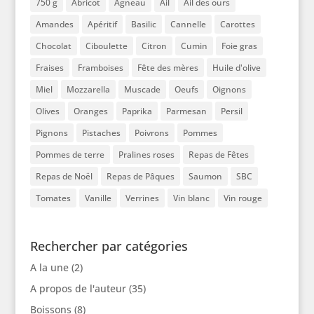
750 g
Abricot
Agneau
Ail
Ail des ours
Amandes
Apéritif
Basilic
Cannelle
Carottes
Chocolat
Ciboulette
Citron
Cumin
Foie gras
Fraises
Framboises
Fête des mères
Huile d'olive
Miel
Mozzarella
Muscade
Oeufs
Oignons
Olives
Oranges
Paprika
Parmesan
Persil
Pignons
Pistaches
Poivrons
Pommes
Pommes de terre
Pralines roses
Repas de Fêtes
Repas de Noël
Repas de Pâques
Saumon
SBC
Tomates
Vanille
Verrines
Vin blanc
Vin rouge
Rechercher par catégories
A la une
(2)
A propos de l'auteur
(35)
Boissons
(8)