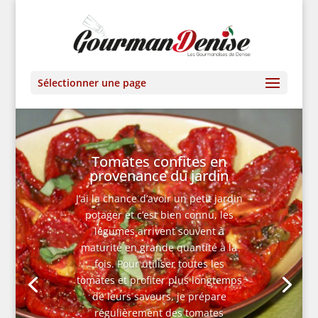
Sélectionner une page
Tomates confites en
provenance du jardin
J’ai la chance d’avoir un petit jardin
potager et c’est bien connu, les
légumes arrivent souvent à
maturité en grande quantité à la
fois. Pour utiliser toutes les
tomates et profiter plus longtemps
de leurs saveurs, je prépare
régulièrement des tomates