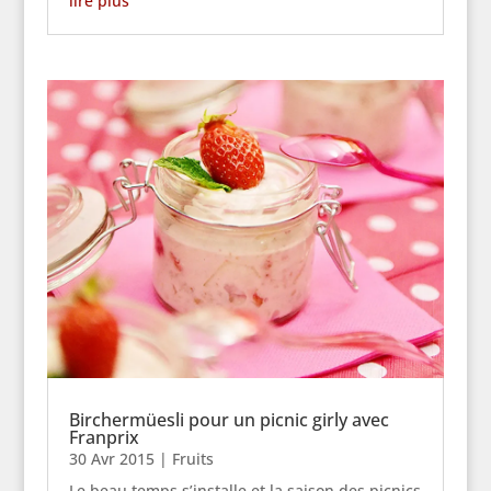
lire plus
Birchermüesli pour un picnic girly avec
Franprix
30 Avr 2015
|
Fruits
Le beau temps s’installe et la saison des picnics