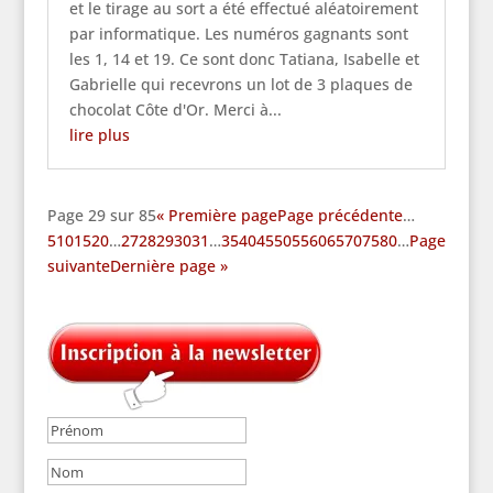
et le tirage au sort a été effectué aléatoirement
par informatique. Les numéros gagnants sont
les 1, 14 et 19. Ce sont donc Tatiana, Isabelle et
Gabrielle qui recevrons un lot de 3 plaques de
chocolat Côte d'Or. Merci à...
lire plus
Page 29 sur 85
« Première page
Page précédente
…
5
10
15
20
…
27
28
29
30
31
…
35
40
45
50
55
60
65
70
75
80
…
Page
suivante
Dernière page »