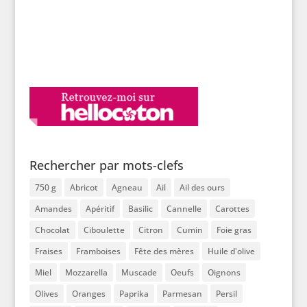
Rechercher par mots-clefs
750 g
Abricot
Agneau
Ail
Ail des ours
Amandes
Apéritif
Basilic
Cannelle
Carottes
Chocolat
Ciboulette
Citron
Cumin
Foie gras
Fraises
Framboises
Fête des mères
Huile d'olive
Miel
Mozzarella
Muscade
Oeufs
Oignons
Olives
Oranges
Paprika
Parmesan
Persil