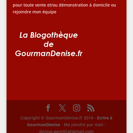
pour toute vente et/ou démonstration à domicile ou
rejoindre mon équipe
Copyright © GourmanDenise.fr 2014 -
Ecrire à
GourmanDenise
- Me joindre par mail :
denise.gerelli[at]gmail.com