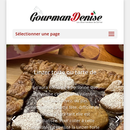
Sélectionner une page
Linzer torte ou tarte de
Linz
Il n’aura échappé à personne que
dimanche c’est la Saint Valentin.
Que vous soyez, ou pas,
sensibilisés à cette fête, difficile de
passer à côté tant elle est
médiatisée. Pour coller à cette
actualité, j’ai revisité la Linzer Torte