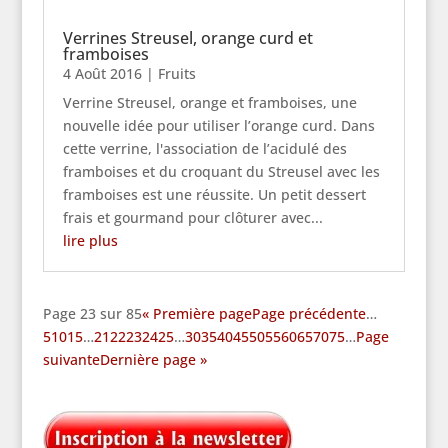
Verrines Streusel, orange curd et
framboises
4 Août 2016
|
Fruits
Verrine Streusel, orange et framboises, une
nouvelle idée pour utiliser l’orange curd. Dans
cette verrine, l'association de l’acidulé des
framboises et du croquant du Streusel avec les
framboises est une réussite. Un petit dessert
frais et gourmand pour clôturer avec...
lire plus
Page 23 sur 85
« Première page
Page précédente
…
5
10
15
…
21
22
23
24
25
…
30
35
40
45
50
55
60
65
70
75
…
Page
suivante
Dernière page »