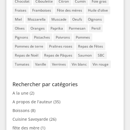
Chocolat
Ciboulette
Citron
Cumin
Foie gras
Fraises
Framboises
Fête des mères
Huile d'olive
Miel
Mozzarella
Muscade
Oeufs
Oignons
Olives
Oranges
Paprika
Parmesan
Persil
Pignons
Pistaches
Poivrons
Pommes
Pommes de terre
Pralines roses
Repas de Fêtes
Repas de Noël
Repas de Pâques
Saumon
SBC
Tomates
Vanille
Verrines
Vin blanc
Vin rouge
Rechercher par catégories
A la une
(2)
A propos de l'auteur
(35)
Boissons
(8)
Cuisine Savoyarde
(26)
fête des mère
(1)