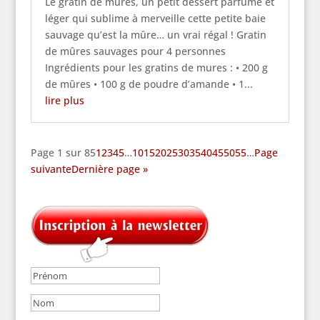
Le gratin de mures, un petit dessert parfumé et
léger qui sublime à merveille cette petite baie
sauvage qu’est la mûre… un vrai régal ! Gratin
de mûres sauvages pour 4 personnes
Ingrédients pour les gratins de mures : • 200 g
de mûres • 100 g de poudre d’amande • 1...
lire plus
Page 1 sur 85
1
2
3
4
5
…
10
15
20
25
30
35
40
45
50
55
…
Page
suivante
Dernière page »