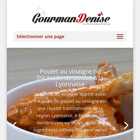
Sélectionner une page
Poulet au vinaigre ou
fricassée de poulet à la
Lyonnaise
Le poulet au vinaigre appelé aussi
fricassée de poulet au vinaigre est
une recette traditionnelle de la
région Lyonnaise. Il en existe de
nombreuses variantes selon les
ingrédients utilisés. On peut varier
les vinaigres (vin blanc, vin rouge,