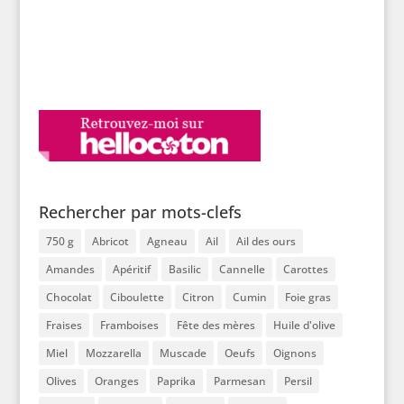
Rechercher par mots-clefs
750 g
Abricot
Agneau
Ail
Ail des ours
Amandes
Apéritif
Basilic
Cannelle
Carottes
Chocolat
Ciboulette
Citron
Cumin
Foie gras
Fraises
Framboises
Fête des mères
Huile d'olive
Miel
Mozzarella
Muscade
Oeufs
Oignons
Olives
Oranges
Paprika
Parmesan
Persil